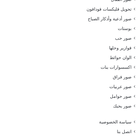
تحويل فليكسات فودافون
صور أدعية وأذكار الصباح
بوستات
صور حب
فوازير وحلها
الوان حوائط
اكسسوارات بنات
صور فراق
صور عربيات
صور حوامل
صور بحبك
سياسة الخصوصية
اتصل بنا