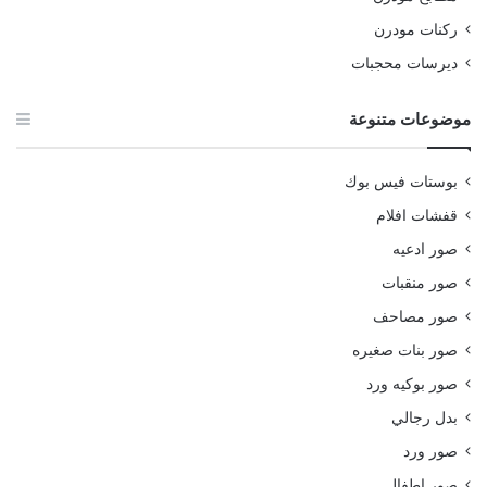
ركنات مودرن
ديرسات محجبات
موضوعات متنوعة
بوستات فيس بوك
قفشات افلام
صور ادعيه
صور منقبات
صور مصاحف
صور بنات صغيره
صور بوكيه ورد
بدل رجالي
صور ورد
صور اطفال