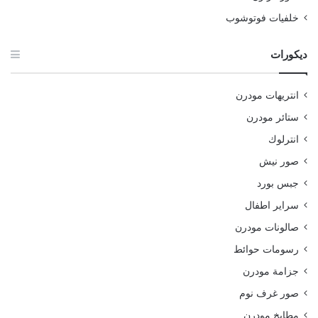
خلفيات فوتوشوب
ديكورات
انتريهات مودرن
ستائر مودرن
انترلوك
صور نيش
جبس بورد
سراير اطفال
صالونات مودرن
رسومات حوائط
جزامة مودرن
صور غرف نوم
مطابخ مودرن