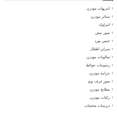
انتريهات مودرن
ستائر مودرن
انترلوك
صور نيش
جبس بورد
سراير اطفال
صالونات مودرن
رسومات حوائط
جزامة مودرن
صور غرف نوم
مطابخ مودرن
ركنات مودرن
ديرسات محجبات