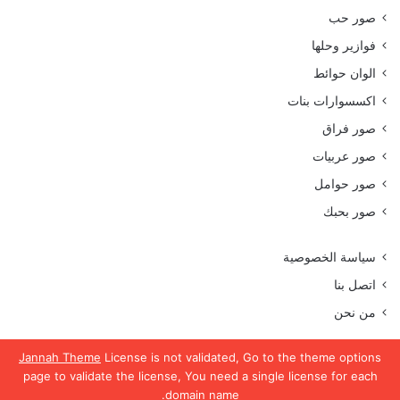
صور حب
فوازير وحلها
الوان حوائط
اكسسوارات بنات
صور فراق
صور عربيات
صور حوامل
صور بحبك
سياسة الخصوصية
اتصل بنا
من نحن
Jannah Theme
License is not validated, Go to the theme options
page to validate the license, You need a single license for each
جميع الحقوق محفوظة موقع رمسة عرب 2023
domain name.