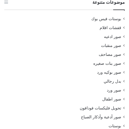
موضوعات متنوعة
بوستات فيس بوك
قفشات افلام
صور ادعيه
صور منقبات
صور مصاحف
صور بنات صغيره
صور بوكيه ورد
بدل رجالي
صور ورد
صور اطفال
تحويل فليكسات فودافون
صور أدعية وأذكار الصباح
بوستات