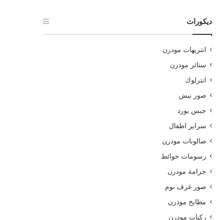
ديكورات
انتريهات مودرن
ستائر مودرن
انترلوك
صور نيش
جبس بورد
سراير اطفال
صالونات مودرن
رسومات حوائط
جزامة مودرن
صور غرف نوم
مطابخ مودرن
ركنات مودرن