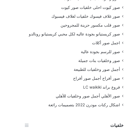
صور كيوت احلى خلفيات صور كيوت
صور غلاف فيسوك خلفيات لغلاف فيسبوك
صور قلب مكسور حزينة للمجروحين
صور كريستيانو بجودة عاليه لكل محبي كريستيانو رونالدو
اجمل صور أكلات
صور للرسم بجودة عالية
صور وخلفيات بنات جميلة
أجمل صور وخلفيات للطبيعة
صور أفراح أجمل صور أفراح
فروع براند LC waikiki
صور الأهلي أجمل صور وخلفيات للأهلي
اشكال ركنات مودرن 2022 بتصميمات رائعة
خلفيات