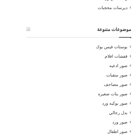
ديرسات محجبات
موضوعات متنوعة
بوستات فيس بوك
قفشات افلام
صور ادعيه
صور منقبات
صور مصاحف
صور بنات صغيره
صور بوكيه ورد
بدل رجالي
صور ورد
صور اطفال