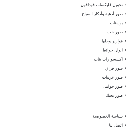
تحويل فليكسات فودافون
صور أدعية وأذكار الصباح
بوستات
صور حب
فوازير وحلها
الوان حوائط
اكسسوارات بنات
صور فراق
صور عربيات
صور حوامل
صور بحبك
سياسة الخصوصية
اتصل بنا