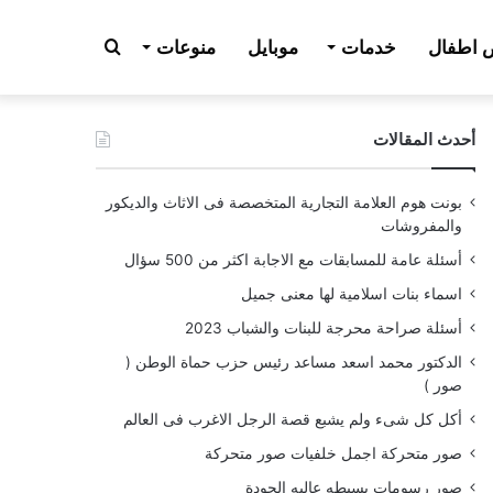
بحث
اطفال
خدمات
موبايل
منوعات
أحدث المقالات
عن
بونت هوم العلامة التجارية المتخصصة فى الاثاث والديكور
والمفروشات
أسئلة عامة للمسابقات مع الاجابة اكثر من 500 سؤال
اسماء بنات اسلامية لها معنى جميل
أسئلة صراحة محرجة للبنات والشباب 2023
الدكتور محمد اسعد مساعد رئيس حزب حماة الوطن (
صور )
أكل كل شىء ولم يشبع قصة الرجل الاغرب فى العالم
صور متحركة اجمل خلفيات صور متحركة
صور رسومات بسيطه عاليه الجودة