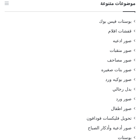
موضوعات متنوعة
بوستات فيس بوك
قفشات افلام
صور ادعيه
صور منقبات
صور مصاحف
صور بنات صغيره
صور بوكيه ورد
بدل رجالي
صور ورد
صور اطفال
تحويل فليكسات فودافون
صور أدعية وأذكار الصباح
بوستات