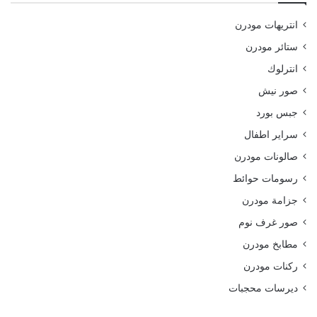
انتريهات مودرن
ستائر مودرن
انترلوك
صور نيش
جبس بورد
سراير اطفال
صالونات مودرن
رسومات حوائط
جزامة مودرن
صور غرف نوم
مطابخ مودرن
ركنات مودرن
ديرسات محجبات