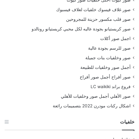
صور كيوت احلى خلفيات صور كيوت
صور غلاف فيسوك خلفيات لغلاف فيسبوك
صور قلب مكسور حزينة للمجروحين
صور كريستيانو بجودة عاليه لكل محبي كريستيانو رونالدو
اجمل صور أكلات
صور للرسم بجودة عالية
صور وخلفيات بنات جميلة
أجمل صور وخلفيات للطبيعة
صور أفراح أجمل صور أفراح
فروع براند LC waikiki
صور الأهلي أجمل صور وخلفيات للأهلي
اشكال ركنات مودرن 2022 بتصميمات رائعة
خلفيات