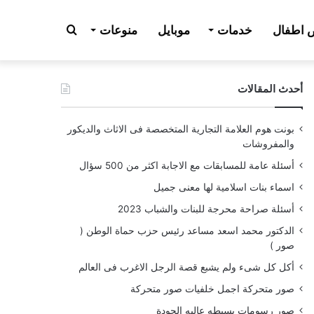
بحث
اطفال
خدمات
موبايل
منوعات
أحدث المقالات
عن
بونت هوم العلامة التجارية المتخصصة فى الاثاث والديكور
والمفروشات
أسئلة عامة للمسابقات مع الاجابة اكثر من 500 سؤال
اسماء بنات اسلامية لها معنى جميل
أسئلة صراحة محرجة للبنات والشباب 2023
الدكتور محمد اسعد مساعد رئيس حزب حماة الوطن (
صور )
أكل كل شىء ولم يشبع قصة الرجل الاغرب فى العالم
صور متحركة اجمل خلفيات صور متحركة
صور رسومات بسيطه عاليه الجودة