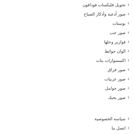
تحويل فليكسات فودافون
صور أدعية وأذكار الصباح
بوستات
صور حب
فوازير وحلها
الوان حوائط
اكسسوارات بنات
صور فراق
صور عربيات
صور حوامل
صور بحبك
سياسة الخصوصية
اتصل بنا