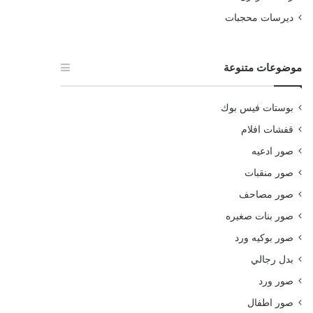
ديرسات محجبات
موضوعات متنوعة
بوستات فيس بوك
قفشات افلام
صور ادعيه
صور منقبات
صور مصاحف
صور بنات صغيره
صور بوكيه ورد
بدل رجالي
صور ورد
صور اطفال