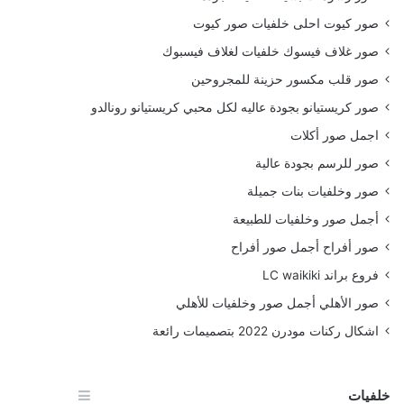
صور كيوت احلى خلفيات صور كيوت
صور غلاف فيسوك خلفيات لغلاف فيسبوك
صور قلب مكسور حزينة للمجروحين
صور كريستيانو بجودة عاليه لكل محبي كريستيانو رونالدو
اجمل صور أكلات
صور للرسم بجودة عالية
صور وخلفيات بنات جميلة
أجمل صور وخلفيات للطبيعة
صور أفراح أجمل صور أفراح
فروع براند LC waikiki
صور الأهلي أجمل صور وخلفيات للأهلي
اشكال ركنات مودرن 2022 بتصميمات رائعة
خلفيات