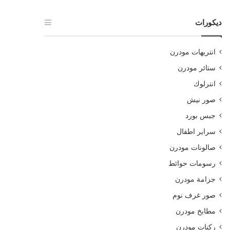
ديكورات
انتريهات مودرن
ستائر مودرن
انترلوك
صور نيش
جبس بورد
سراير اطفال
صالونات مودرن
رسومات حوائط
جزامة مودرن
صور غرف نوم
مطابخ مودرن
ركنات مودرن