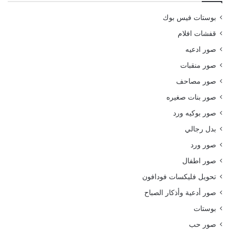
بوستات فيس بوك
قفشات افلام
صور ادعيه
صور منقبات
صور مصاحف
صور بنات صغيره
صور بوكيه ورد
بدل رجالي
صور ورد
صور اطفال
تحويل فليكسات فودافون
صور أدعية وأذكار الصباح
بوستات
صور حب