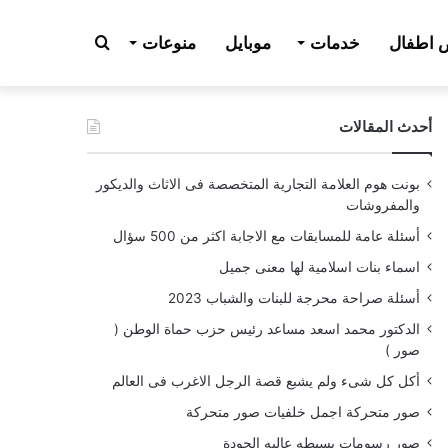
بحث
اطفال
خدمات
موبايل
منوعات
أحدث المقالات
عن
بونت هوم العلامة التجارية المتخصصة فى الاثاث والديكور
والمفروشات
أسئلة عامة للمسابقات مع الاجابة اكثر من 500 سؤال
اسماء بنات اسلامية لها معنى جميل
أسئلة صراحة محرجة للبنات والشباب 2023
الدكتور محمد اسعد مساعد رئيس حزب حماة الوطن (
صور )
أكل كل شىء ولم يشبع قصة الرجل الاغرب فى العالم
صور متحركة اجمل خلفيات صور متحركة
صور رسومات بسيطه عاليه الجودة