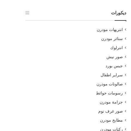
ديكورات
انتريهات مودرن
ستائر مودرن
انترلوك
صور نيش
جبس بورد
سراير اطفال
صالونات مودرن
رسومات حوائط
جزامة مودرن
صور غرف نوم
مطابخ مودرن
ركنات مودرن