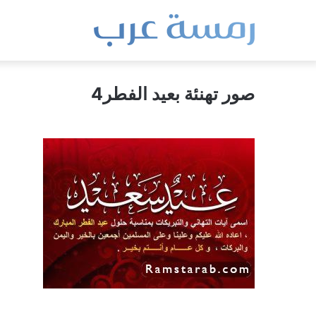
صور تهنئة بعيد الفطر4