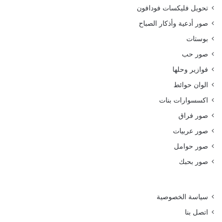
تحويل فليكسات فودافون
صور أدعية وأذكار الصباح
بوستات
صور حب
فوازير وحلها
الوان حوائط
اكسسوارات بنات
صور فراق
صور عربيات
صور حوامل
صور بحبك
سياسة الخصوصية
اتصل بنا