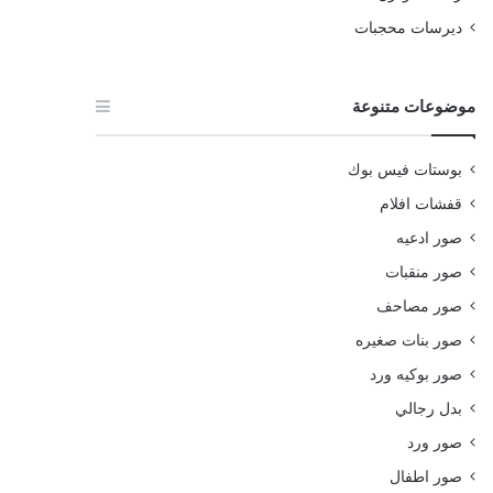
ديرسات محجبات
موضوعات متنوعة
بوستات فيس بوك
قفشات افلام
صور ادعيه
صور منقبات
صور مصاحف
صور بنات صغيره
صور بوكيه ورد
بدل رجالي
صور ورد
صور اطفال