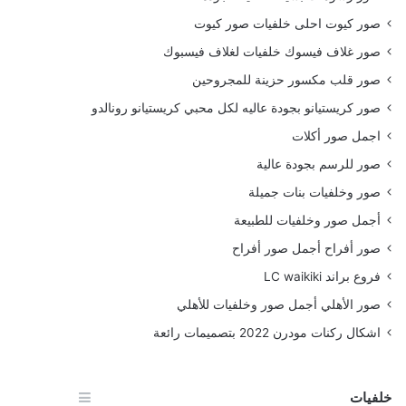
صور كيوت احلى خلفيات صور كيوت
صور غلاف فيسوك خلفيات لغلاف فيسبوك
صور قلب مكسور حزينة للمجروحين
صور كريستيانو بجودة عاليه لكل محبي كريستيانو رونالدو
اجمل صور أكلات
صور للرسم بجودة عالية
صور وخلفيات بنات جميلة
أجمل صور وخلفيات للطبيعة
صور أفراح أجمل صور أفراح
فروع براند LC waikiki
صور الأهلي أجمل صور وخلفيات للأهلي
اشكال ركنات مودرن 2022 بتصميمات رائعة
خلفيات