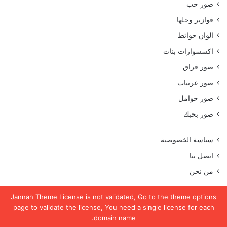
صور حب
فوازير وحلها
الوان حوائط
اكسسوارات بنات
صور فراق
صور عربيات
صور حوامل
صور بحبك
سياسة الخصوصية
اتصل بنا
من نحن
Jannah Theme
License is not validated, Go to the theme options
page to validate the license, You need a single license for each
جميع الحقوق محفوظة موقع رمسة عرب 2023
domain name.