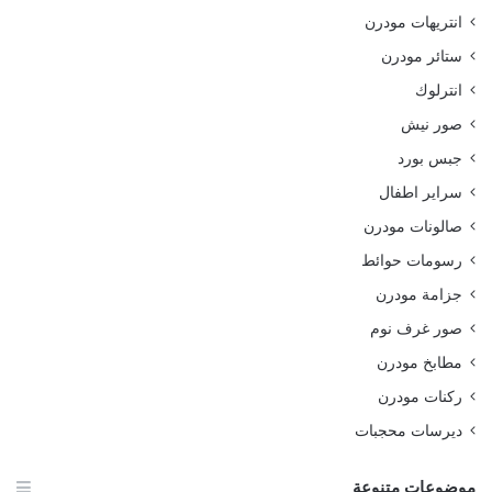
انتريهات مودرن
ستائر مودرن
انترلوك
صور نيش
جبس بورد
سراير اطفال
صالونات مودرن
رسومات حوائط
جزامة مودرن
صور غرف نوم
مطابخ مودرن
ركنات مودرن
ديرسات محجبات
موضوعات متنوعة