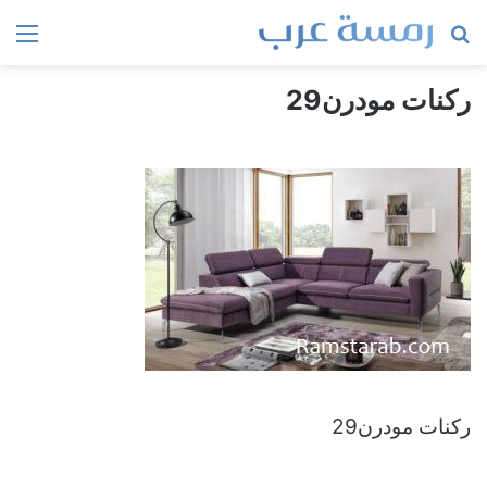
بحث
الق
عن
ركنات مودرن29
ركنات مودرن29