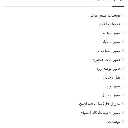
بوستات فيس بوك
قفشات افلام
صور ادعيه
صور منقبات
صور مصاحف
صور بنات صغيره
صور بوكيه ورد
بدل رجالي
صور ورد
صور اطفال
تحويل فليكسات فودافون
صور أدعية وأذكار الصباح
بوستات