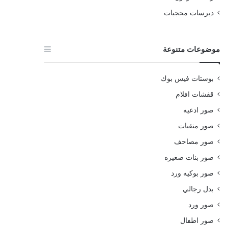
ديرسات محجبات
موضوعات متنوعة
بوستات فيس بوك
قفشات افلام
صور ادعيه
صور منقبات
صور مصاحف
صور بنات صغيره
صور بوكيه ورد
بدل رجالي
صور ورد
صور اطفال