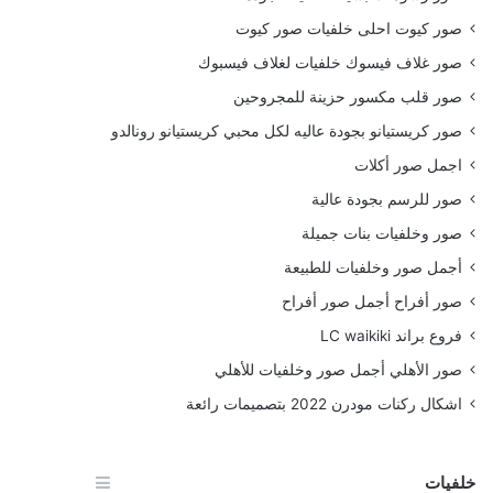
صور كيوت احلى خلفيات صور كيوت
صور غلاف فيسوك خلفيات لغلاف فيسبوك
صور قلب مكسور حزينة للمجروحين
صور كريستيانو بجودة عاليه لكل محبي كريستيانو رونالدو
اجمل صور أكلات
صور للرسم بجودة عالية
صور وخلفيات بنات جميلة
أجمل صور وخلفيات للطبيعة
صور أفراح أجمل صور أفراح
فروع براند LC waikiki
صور الأهلي أجمل صور وخلفيات للأهلي
اشكال ركنات مودرن 2022 بتصميمات رائعة
خلفيات