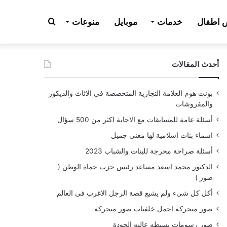
بحث
اطفال
خدمات
موبايل
منوعات
أحدث المقالات
عن
بونت هوم العلامة التجارية المتخصصة فى الاثاث والديكور
والمفروشات
أسئلة عامة للمسابقات مع الاجابة اكثر من 500 سؤال
اسماء بنات اسلامية لها معنى جميل
أسئلة صراحة محرجة للبنات والشباب 2023
الدكتور محمد اسعد مساعد رئيس حزب حماة الوطن (
صور )
أكل كل شىء ولم يشبع قصة الرجل الاغرب فى العالم
صور متحركة اجمل خلفيات صور متحركة
صور رسومات بسيطه عاليه الجودة