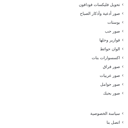
تحويل فليكسات فودافون
صور أدعية وأذكار الصباح
بوستات
صور حب
فوازير وحلها
الوان حوائط
اكسسوارات بنات
صور فراق
صور عربيات
صور حوامل
صور بحبك
سياسة الخصوصية
اتصل بنا