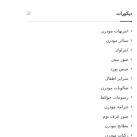
ديكورات
انتريهات مودرن
ستائر مودرن
انترلوك
صور نيش
جبس بورد
سراير اطفال
صالونات مودرن
رسومات حوائط
جزامة مودرن
صور غرف نوم
مطابخ مودرن
ركنات مودرن