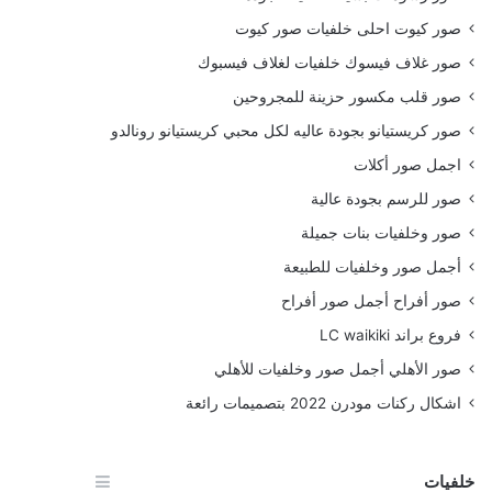
صور كيوت احلى خلفيات صور كيوت
صور غلاف فيسوك خلفيات لغلاف فيسبوك
صور قلب مكسور حزينة للمجروحين
صور كريستيانو بجودة عاليه لكل محبي كريستيانو رونالدو
اجمل صور أكلات
صور للرسم بجودة عالية
صور وخلفيات بنات جميلة
أجمل صور وخلفيات للطبيعة
صور أفراح أجمل صور أفراح
فروع براند LC waikiki
صور الأهلي أجمل صور وخلفيات للأهلي
اشكال ركنات مودرن 2022 بتصميمات رائعة
خلفيات