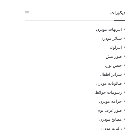
ديكورات
انتريهات مودرن
ستائر مودرن
انترلوك
صور نيش
جبس بورد
سراير اطفال
صالونات مودرن
رسومات حوائط
جزامة مودرن
صور غرف نوم
مطابخ مودرن
ركنات مودرن