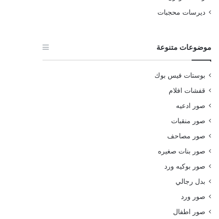
ديرسات محجبات
موضوعات متنوعة
بوستات فيس بوك
قفشات افلام
صور ادعيه
صور منقبات
صور مصاحف
صور بنات صغيره
صور بوكيه ورد
بدل رجالي
صور ورد
صور اطفال