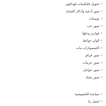
تحويل فليكسات فودافون
صور أدعية وأذكار الصباح
بوستات
صور حب
فوازير وحلها
الوان حوائط
اكسسوارات بنات
صور فراق
صور عربيات
صور حوامل
صور بحبك
سياسة الخصوصية
اتصل بنا