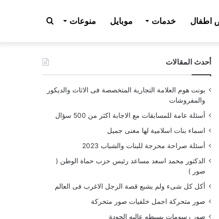
بحث
اطفال
خدمات
موبايل
منوعات
أحدث المقالات
عن
بونت هوم العلامة التجارية المتخصصة فى الاثاث والديكور
والمفروشات
أسئلة عامة للمسابقات مع الاجابة اكثر من 500 سؤال
اسماء بنات اسلامية لها معنى جميل
أسئلة صراحة محرجة للبنات والشباب 2023
الدكتور محمد اسعد مساعد رئيس حزب حماة الوطن (
صور )
أكل كل شىء ولم يشبع قصة الرجل الاغرب فى العالم
صور متحركة اجمل خلفيات صور متحركة
صور رسومات بسيطه عاليه الجودة