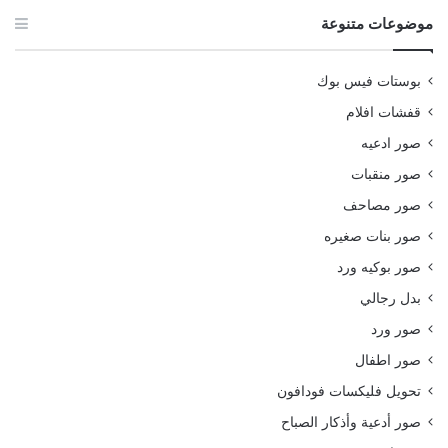
موضوعات متنوعة
بوستات فيس بوك
قفشات افلام
صور ادعيه
صور منقبات
صور مصاحف
صور بنات صغيره
صور بوكيه ورد
بدل رجالي
صور ورد
صور اطفال
تحويل فليكسات فودافون
صور أدعية وأذكار الصباح