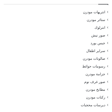
انتريهات مودرن
ستائر مودرن
انترلوك
صور نيش
جبس بورد
سراير اطفال
صالونات مودرن
رسومات حوائط
جزامة مودرن
صور غرف نوم
مطابخ مودرن
ركنات مودرن
ديرسات محجبات