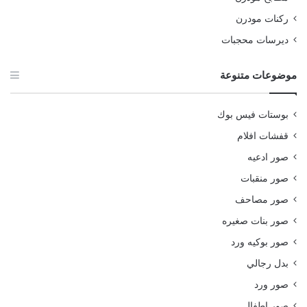
ركنات مودرن
ديرسات محجبات
موضوعات متنوعة
بوستات فيس بوك
قفشات افلام
صور ادعيه
صور منقبات
صور مصاحف
صور بنات صغيره
صور بوكيه ورد
بدل رجالي
صور ورد
صور اطفال