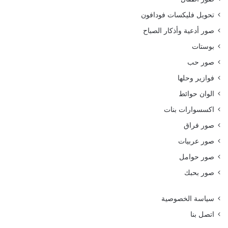
تحويل فليكسات فودافون
صور أدعية وأذكار الصباح
بوستات
صور حب
فوازير وحلها
الوان حوائط
اكسسوارات بنات
صور فراق
صور عربيات
صور حوامل
صور بحبك
سياسة الخصوصية
اتصل بنا