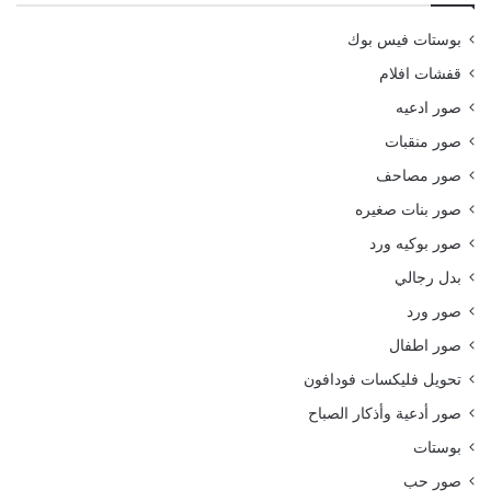
بوستات فيس بوك
قفشات افلام
صور ادعيه
صور منقبات
صور مصاحف
صور بنات صغيره
صور بوكيه ورد
بدل رجالي
صور ورد
صور اطفال
تحويل فليكسات فودافون
صور أدعية وأذكار الصباح
بوستات
صور حب