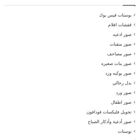
بوستات فيس بوك
قفشات افلام
صور ادعيه
صور منقبات
صور مصاحف
صور بنات صغيره
صور بوكيه ورد
بدل رجالي
صور ورد
صور اطفال
تحويل فليكسات فودافون
صور أدعية وأذكار الصباح
بوستات