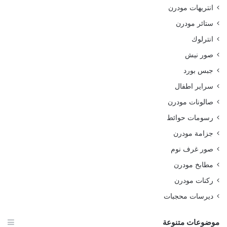
انتريهات مودرن
ستائر مودرن
انترلوك
صور نيش
جبس بورد
سراير اطفال
صالونات مودرن
رسومات حوائط
جزامة مودرن
صور غرف نوم
مطابخ مودرن
ركنات مودرن
ديرسات محجبات
موضوعات متنوعة