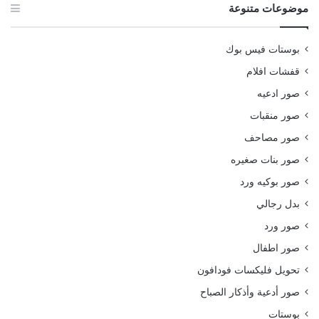
موضوعات متنوعة
بوستات فيس بوك
قفشات افلام
صور ادعيه
صور منقبات
صور مصاحف
صور بنات صغيره
صور بوكيه ورد
بدل رجالي
صور ورد
صور اطفال
تحويل فليكسات فودافون
صور أدعية وأذكار الصباح
بوستات