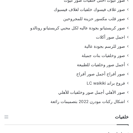
صور كيوت احلى خلفيات صور كيوت
صور غلاف فيسوك خلفيات لغلاف فيسبوك
صور قلب مكسور حزينة للمجروحين
صور كريستيانو بجودة عاليه لكل محبي كريستيانو رونالدو
اجمل صور أكلات
صور للرسم بجودة عالية
صور وخلفيات بنات جميلة
أجمل صور وخلفيات للطبيعة
صور أفراح أجمل صور أفراح
فروع براند LC waikiki
صور الأهلي أجمل صور وخلفيات للأهلي
اشكال ركنات مودرن 2022 بتصميمات رائعة
خلفيات