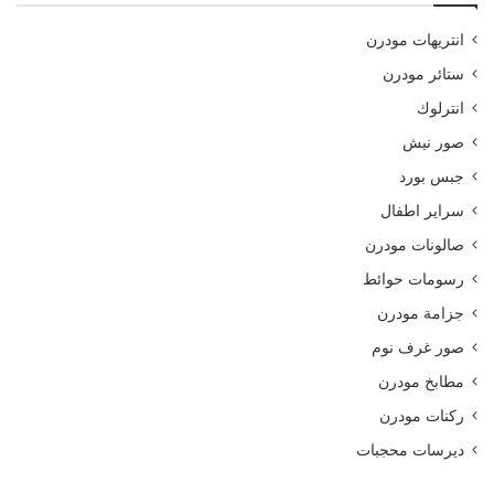
انتريهات مودرن
ستائر مودرن
انترلوك
صور نيش
جبس بورد
سراير اطفال
صالونات مودرن
رسومات حوائط
جزامة مودرن
صور غرف نوم
مطابخ مودرن
ركنات مودرن
ديرسات محجبات