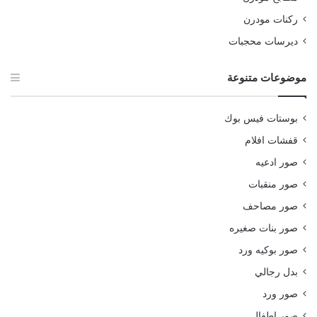
ركنات مودرن
ديرسات محجبات
موضوعات متنوعة
بوستات فيس بوك
قفشات افلام
صور ادعيه
صور منقبات
صور مصاحف
صور بنات صغيره
صور بوكيه ورد
بدل رجالي
صور ورد
صور اطفال