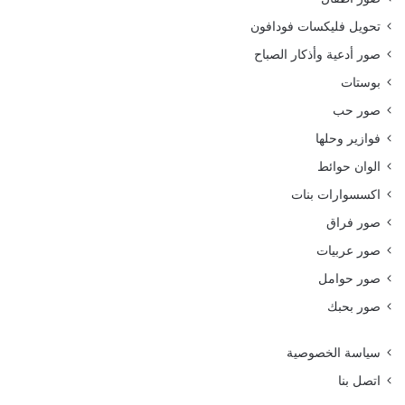
تحويل فليكسات فودافون
صور أدعية وأذكار الصباح
بوستات
صور حب
فوازير وحلها
الوان حوائط
اكسسوارات بنات
صور فراق
صور عربيات
صور حوامل
صور بحبك
سياسة الخصوصية
اتصل بنا