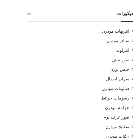
ديكورات
انتريهات مودرن
ستائر مودرن
انترلوك
صور نيش
جبس بورد
سراير اطفال
صالونات مودرن
رسومات حوائط
جزامة مودرن
صور غرف نوم
مطابخ مودرن
ركنات مودرن