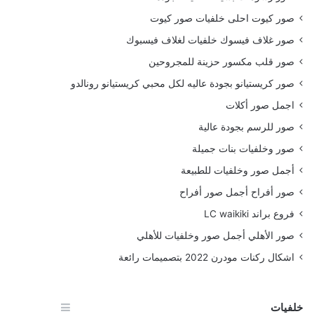
صور كيوت احلى خلفيات صور كيوت
صور غلاف فيسوك خلفيات لغلاف فيسبوك
صور قلب مكسور حزينة للمجروحين
صور كريستيانو بجودة عاليه لكل محبي كريستيانو رونالدو
اجمل صور أكلات
صور للرسم بجودة عالية
صور وخلفيات بنات جميلة
أجمل صور وخلفيات للطبيعة
صور أفراح أجمل صور أفراح
فروع براند LC waikiki
صور الأهلي أجمل صور وخلفيات للأهلي
اشكال ركنات مودرن 2022 بتصميمات رائعة
خلفيات