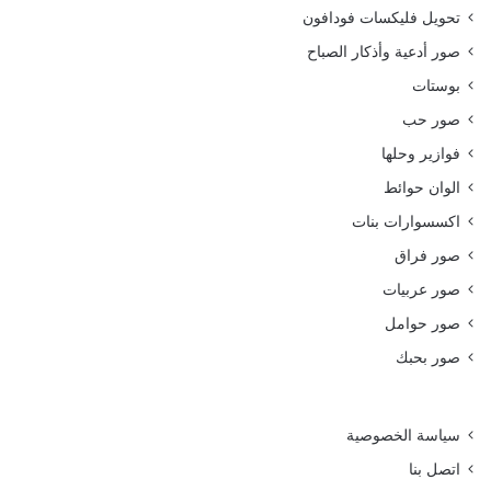
تحويل فليكسات فودافون
صور أدعية وأذكار الصباح
بوستات
صور حب
فوازير وحلها
الوان حوائط
اكسسوارات بنات
صور فراق
صور عربيات
صور حوامل
صور بحبك
سياسة الخصوصية
اتصل بنا