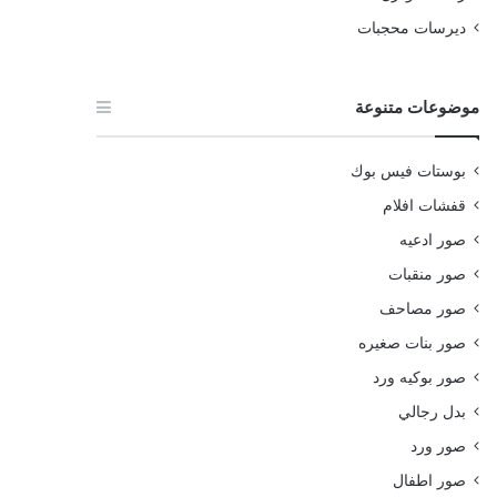
ديرسات محجبات
موضوعات متنوعة
بوستات فيس بوك
قفشات افلام
صور ادعيه
صور منقبات
صور مصاحف
صور بنات صغيره
صور بوكيه ورد
بدل رجالي
صور ورد
صور اطفال