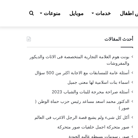
بحث
اطفال
خدمات
موبايل
منوعات
أحدث المقالات
عن
بونت هوم العلامة التجارية المتخصصة فى الاثاث والديكور
والمفروشات
أسئلة عامة للمسابقات مع الاجابة اكثر من 500 سؤال
اسماء بنات اسلامية لها معنى جميل
أسئلة صراحة محرجة للبنات والشباب 2023
الدكتور محمد اسعد مساعد رئيس حزب حماة الوطن (
صور )
أكل كل شىء ولم يشبع قصة الرجل الاغرب فى العالم
صور متحركة اجمل خلفيات صور متحركة
صور رسومات بسيطه عاليه الجودة