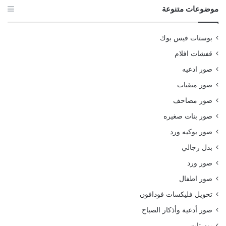
موضوعات متنوعة
بوستات فيس بوك
قفشات افلام
صور ادعيه
صور منقبات
صور مصاحف
صور بنات صغيره
صور بوكيه ورد
بدل رجالي
صور ورد
صور اطفال
تحويل فليكسات فودافون
صور أدعية وأذكار الصباح
بوستات