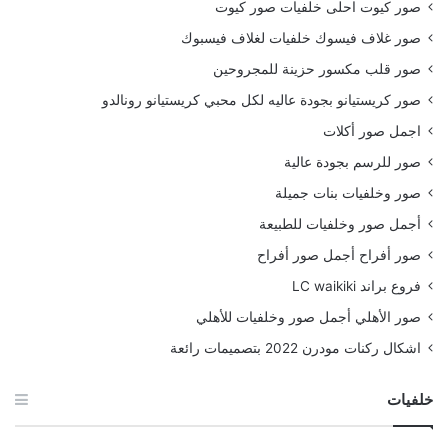
صور كيوت احلى خلفيات صور كيوت
صور غلاف فيسوك خلفيات لغلاف فيسبوك
صور قلب مكسور حزينة للمجروحين
صور كريستيانو بجودة عاليه لكل محبي كريستيانو رونالدو
اجمل صور أكلات
صور للرسم بجودة عالية
صور وخلفيات بنات جميلة
أجمل صور وخلفيات للطبيعة
صور أفراح أجمل صور أفراح
فروع براند LC waikiki
صور الأهلي أجمل صور وخلفيات للأهلي
اشكال ركنات مودرن 2022 بتصميمات رائعة
خلفيات