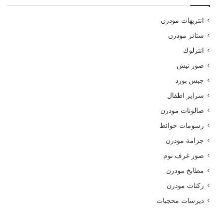
انتريهات مودرن
ستائر مودرن
انترلوك
صور نيش
جبس بورد
سراير اطفال
صالونات مودرن
رسومات حوائط
جزامة مودرن
صور غرف نوم
مطابخ مودرن
ركنات مودرن
ديرسات محجبات