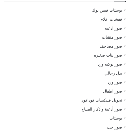
بوستات فيس بوك
قفشات افلام
صور ادعيه
صور منقبات
صور مصاحف
صور بنات صغيره
صور بوكيه ورد
بدل رجالي
صور ورد
صور اطفال
تحويل فليكسات فودافون
صور أدعية وأذكار الصباح
بوستات
صور حب