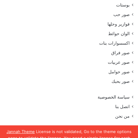
بوستات
صور حب
فوازير وحلها
الوان حوائط
اكسسوارات بنات
صور فراق
صور عربيات
صور حوامل
صور بحبك
سياسة الخصوصية
اتصل بنا
من نحن
Jannah Theme
License is not validated, Go to the theme options