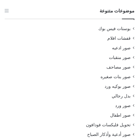
موضوعات متنوعة
بوستات فيس بوك
قفشات افلام
صور ادعيه
صور منقبات
صور مصاحف
صور بنات صغيره
صور بوكيه ورد
بدل رجالي
صور ورد
صور اطفال
تحويل فليكسات فودافون
صور أدعية وأذكار الصباح