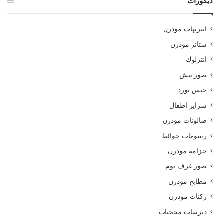
ديكورات
انتريهات مودرن
ستائر مودرن
انترلوك
صور نيش
جبس بورد
سراير اطفال
صالونات مودرن
رسومات حوائط
جزامة مودرن
صور غرف نوم
مطابخ مودرن
ركنات مودرن
ديرسات محجبات