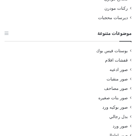
ركنات مودرن
ديرسات محجبات
موضوعات متنوعة
بوستات فيس بوك
قفشات افلام
صور ادعيه
صور منقبات
صور مصاحف
صور بنات صغيره
صور بوكيه ورد
بدل رجالي
صور ورد
صور اطفال