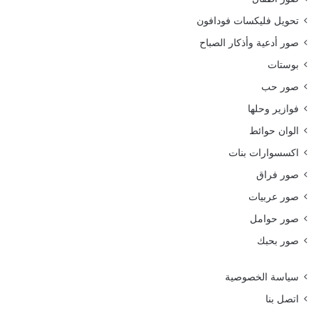
تحويل فليكسات فودافون
صور أدعية وأذكار الصباح
بوستات
صور حب
فوازير وحلها
الوان حوائط
اكسسوارات بنات
صور فراق
صور عربيات
صور حوامل
صور بحبك
سياسة الخصوصية
اتصل بنا