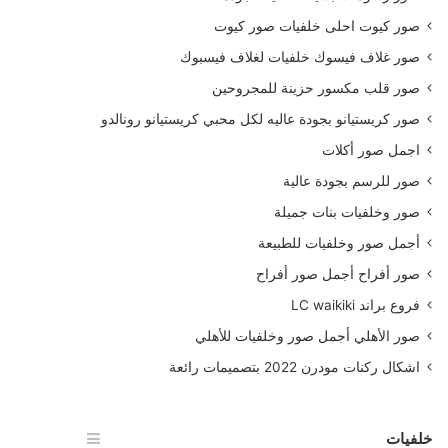
صور كيوت احلى خلفيات صور كيوت
صور غلاف فيسوك خلفيات لغلاف فيسبوك
صور قلب مكسور حزينة للمجروحين
صور كريستيانو بجودة عاليه لكل محبي كريستيانو رونالدو
اجمل صور أكلات
صور للرسم بجودة عالية
صور وخلفيات بنات جميلة
أجمل صور وخلفيات للطبيعة
صور أفراح أجمل صور أفراح
فروع براند LC waikiki
صور الأهلي أجمل صور وخلفيات للأهلي
اشكال ركنات مودرن 2022 بتصميمات رائعة
خلفيات