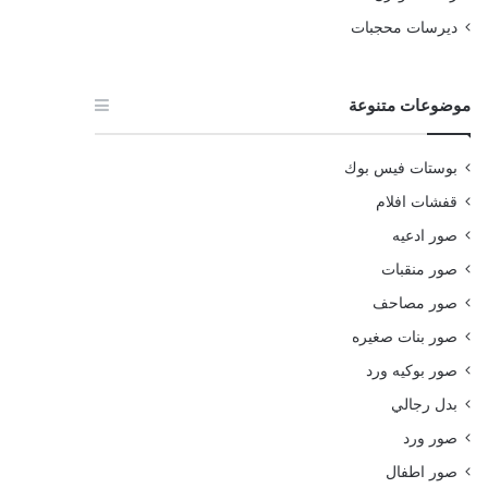
ديرسات محجبات
موضوعات متنوعة
بوستات فيس بوك
قفشات افلام
صور ادعيه
صور منقبات
صور مصاحف
صور بنات صغيره
صور بوكيه ورد
بدل رجالي
صور ورد
صور اطفال