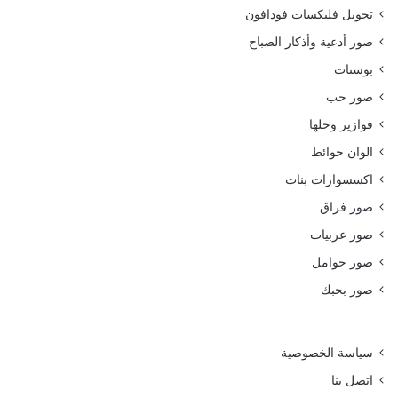
تحويل فليكسات فودافون
صور أدعية وأذكار الصباح
بوستات
صور حب
فوازير وحلها
الوان حوائط
اكسسوارات بنات
صور فراق
صور عربيات
صور حوامل
صور بحبك
سياسة الخصوصية
اتصل بنا