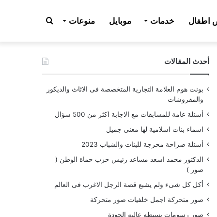
بحث
اطفال
خدمات
موبايل
منوعات
أحدث المقالات
عن
بونت هوم العلامة التجارية المتخصصة فى الاثاث والديكور
والمفروشات
أسئلة عامة للمسابقات مع الاجابة اكثر من 500 سؤال
اسماء بنات اسلامية لها معنى جميل
أسئلة صراحة محرجة للبنات والشباب 2023
الدكتور محمد اسعد مساعد رئيس حزب حماة الوطن (
صور )
أكل كل شىء ولم يشبع قصة الرجل الاغرب فى العالم
صور متحركة اجمل خلفيات صور متحركة
صور رسومات بسيطه عاليه الجودة