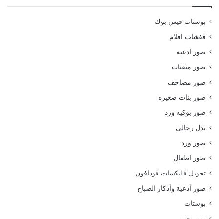
بوستات فيس بوك
قفشات افلام
صور ادعيه
صور منقبات
صور مصاحف
صور بنات صغيره
صور بوكيه ورد
بدل رجالي
صور ورد
صور اطفال
تحويل فليكسات فودافون
صور أدعية وأذكار الصباح
بوستات
صور حب