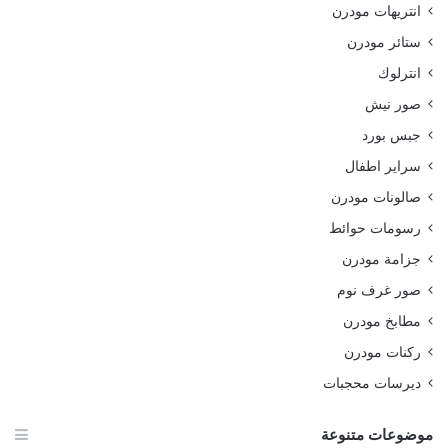
انتريهات مودرن
ستائر مودرن
انترلوك
صور نيش
جبس بورد
سراير اطفال
صالونات مودرن
رسومات حوائط
جزامة مودرن
صور غرف نوم
مطابخ مودرن
ركنات مودرن
ديرسات محجبات
موضوعات متنوعة