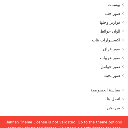
بوستات
صور حب
فوازير وحلها
الوان حوائط
اكسسوارات بنات
صور فراق
صور عربيات
صور حوامل
صور بحبك
سياسة الخصوصية
اتصل بنا
من نحن
Jannah Theme
License is not validated, Go to the theme options