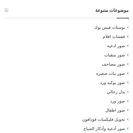
موضوعات متنوعة
بوستات فيس بوك
قفشات افلام
صور ادعيه
صور منقبات
صور مصاحف
صور بنات صغيره
صور بوكيه ورد
بدل رجالي
صور ورد
صور اطفال
تحويل فليكسات فودافون
صور أدعية وأذكار الصباح