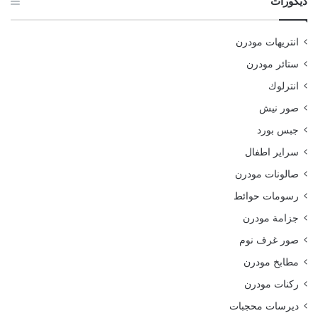
ديكورات
انتريهات مودرن
ستائر مودرن
انترلوك
صور نيش
جبس بورد
سراير اطفال
صالونات مودرن
رسومات حوائط
جزامة مودرن
صور غرف نوم
مطابخ مودرن
ركنات مودرن
ديرسات محجبات