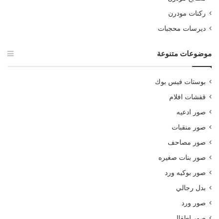
ركنات مودرن
ديرسات محجبات
موضوعات متنوعة
بوستات فيس بوك
قفشات افلام
صور ادعيه
صور منقبات
صور مصاحف
صور بنات صغيره
صور بوكيه ورد
بدل رجالي
صور ورد
صور اطفال