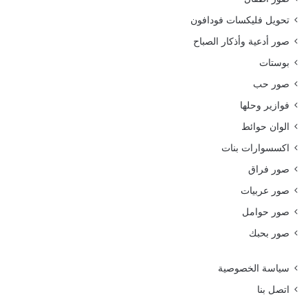
تحويل فليكسات فودافون
صور أدعية وأذكار الصباح
بوستات
صور حب
فوازير وحلها
الوان حوائط
اكسسوارات بنات
صور فراق
صور عربيات
صور حوامل
صور بحبك
سياسة الخصوصية
اتصل بنا