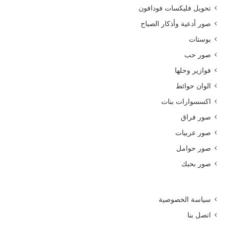
تحويل فليكسات فودافون
صور أدعية وأذكار الصباح
بوستات
صور حب
فوازير وحلها
الوان حوائط
اكسسوارات بنات
صور فراق
صور عربيات
صور حوامل
صور بحبك
سياسة الخصوصية
اتصل بنا