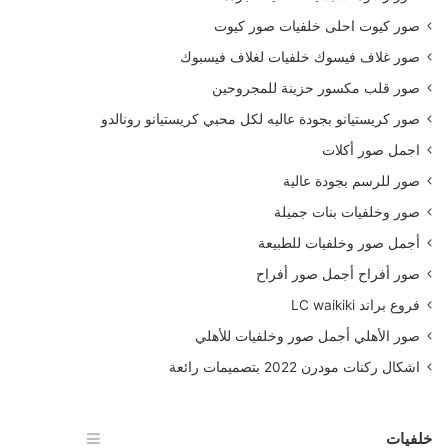
صور كيوت احلى خلفيات صور كيوت
صور غلاف فيسوك خلفيات لغلاف فيسبوك
صور قلب مكسور حزينة للمجروحين
صور كريستيانو بجودة عاليه لكل محبي كريستيانو رونالدو
اجمل صور أكلات
صور للرسم بجودة عالية
صور وخلفيات بنات جميلة
أجمل صور وخلفيات للطبيعة
صور أفراح أجمل صور أفراح
فروع براند LC waikiki
صور الأهلي أجمل صور وخلفيات للأهلي
اشكال ركنات مودرن 2022 بتصميمات رائعة
خلفيات