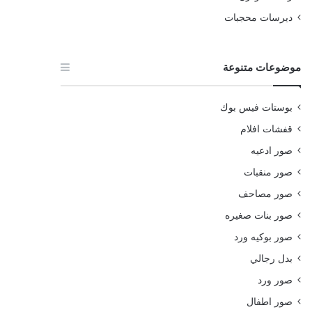
ديرسات محجبات
موضوعات متنوعة
بوستات فيس بوك
قفشات افلام
صور ادعيه
صور منقبات
صور مصاحف
صور بنات صغيره
صور بوكيه ورد
بدل رجالي
صور ورد
صور اطفال