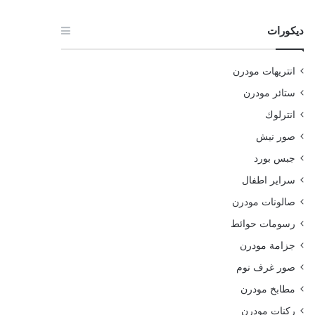
ديكورات
انتريهات مودرن
ستائر مودرن
انترلوك
صور نيش
جبس بورد
سراير اطفال
صالونات مودرن
رسومات حوائط
جزامة مودرن
صور غرف نوم
مطابخ مودرن
ركنات مودرن