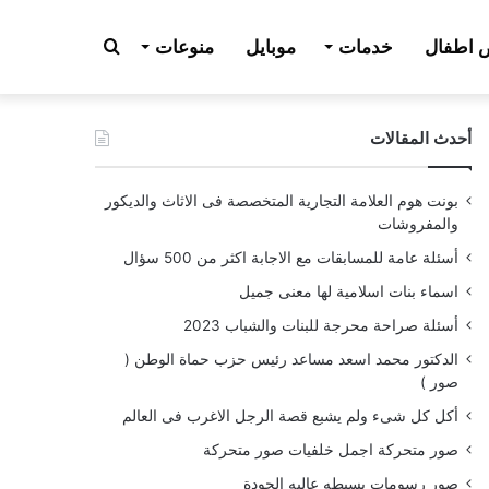
بحث
اطفال
خدمات
موبايل
منوعات
أحدث المقالات
عن
بونت هوم العلامة التجارية المتخصصة فى الاثاث والديكور
والمفروشات
أسئلة عامة للمسابقات مع الاجابة اكثر من 500 سؤال
اسماء بنات اسلامية لها معنى جميل
أسئلة صراحة محرجة للبنات والشباب 2023
الدكتور محمد اسعد مساعد رئيس حزب حماة الوطن (
صور )
أكل كل شىء ولم يشبع قصة الرجل الاغرب فى العالم
صور متحركة اجمل خلفيات صور متحركة
صور رسومات بسيطه عاليه الجودة