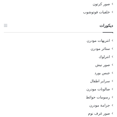
صور كرتون
خلفيات فوتوشوب
ديكورات
انتريهات مودرن
ستائر مودرن
انترلوك
صور نيش
جبس بورد
سراير اطفال
صالونات مودرن
رسومات حوائط
جزامة مودرن
صور غرف نوم