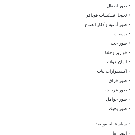
صور اطفال
تحويل فليكسات فودافون
صور أدعية وأذكار الصباح
بوستات
صور حب
فوازير وحلها
الوان حوائط
اكسسوارات بنات
صور فراق
صور عربيات
صور حوامل
صور بحبك
سياسة الخصوصية
اتصل بنا