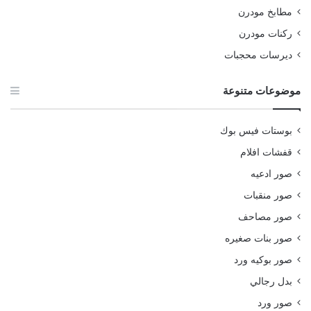
مطابخ مودرن
ركنات مودرن
ديرسات محجبات
موضوعات متنوعة
بوستات فيس بوك
قفشات افلام
صور ادعيه
صور منقبات
صور مصاحف
صور بنات صغيره
صور بوكيه ورد
بدل رجالي
صور ورد