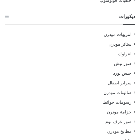
خلفيات فوتوشوب
ديكورات
انتريهات مودرن
ستائر مودرن
انترلوك
صور نيش
جبس بورد
سراير اطفال
صالونات مودرن
رسومات حوائط
جزامة مودرن
صور غرف نوم
مطابخ مودرن