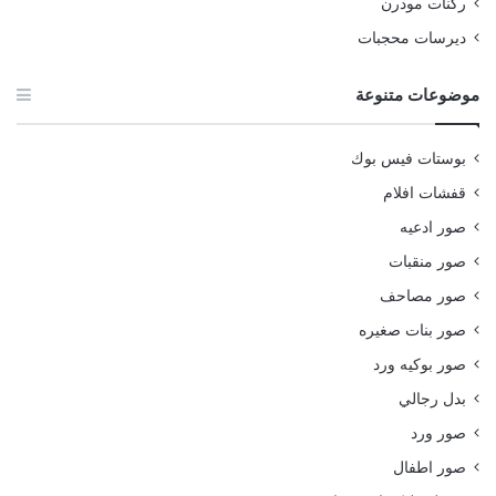
ركنات مودرن
ديرسات محجبات
موضوعات متنوعة
بوستات فيس بوك
قفشات افلام
صور ادعيه
صور منقبات
صور مصاحف
صور بنات صغيره
صور بوكيه ورد
بدل رجالي
صور ورد
صور اطفال