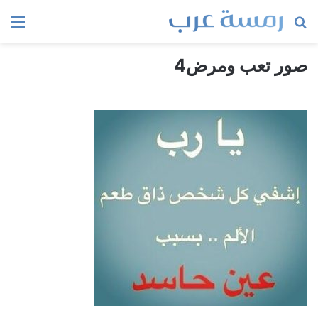
بحث
الق
عن
صور تعب ومرض4