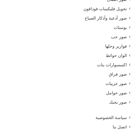
تحويل فليكسات فودافون
صور أدعية وأذكار الصباح
بوستات
صور حب
فوازير وحلها
الوان حوائط
اكسسوارات بنات
صور فراق
صور عربيات
صور حوامل
صور بحبك
سياسة الخصوصية
اتصل بنا