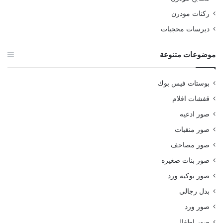
ركنات مودرن
ديرسات محجبات
موضوعات متنوعة
بوستات فيس بوك
قفشات افلام
صور ادعيه
صور منقبات
صور مصاحف
صور بنات صغيره
صور بوكيه ورد
بدل رجالي
صور ورد
صور اطفال