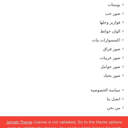
بوستات
صور حب
فوازير وحلها
الوان حوائط
اكسسوارات بنات
صور فراق
صور عربيات
صور حوامل
صور بحبك
سياسة الخصوصية
اتصل بنا
من نحن
Jannah Theme
License is not validated, Go to the theme options