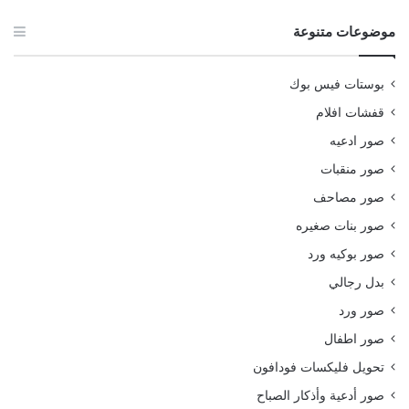
موضوعات متنوعة
بوستات فيس بوك
قفشات افلام
صور ادعيه
صور منقبات
صور مصاحف
صور بنات صغيره
صور بوكيه ورد
بدل رجالي
صور ورد
صور اطفال
تحويل فليكسات فودافون
صور أدعية وأذكار الصباح