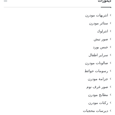
ديكورات
انتريهات مودرن
ستائر مودرن
انترلوك
صور نيش
جبس بورد
سراير اطفال
صالونات مودرن
رسومات حوائط
جزامة مودرن
صور غرف نوم
مطابخ مودرن
ركنات مودرن
ديرسات محجبات