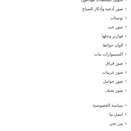
صور أدعية وأذكار الصباح
بوستات
صور حب
فوازير وحلها
الوان حوائط
اكسسوارات بنات
صور فراق
صور عربيات
صور حوامل
صور بحبك
سياسة الخصوصية
اتصل بنا
من نحن