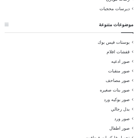
ديرسات محجبات
موضوعات متنوعة
بوستات فيس بوك
قفشات افلام
صور ادعيه
صور منقبات
صور مصاحف
صور بنات صغيره
صور بوكيه ورد
بدل رجالي
صور ورد
صور اطفال
تحويل فليكسات فودافون