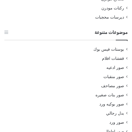
ركنات مودرن
ديرسات محجبات
موضوعات متنوعة
بوستات فيس بوك
قفشات افلام
صور ادعيه
صور منقبات
صور مصاحف
صور بنات صغيره
صور بوكيه ورد
بدل رجالي
صور ورد
صور اطفال