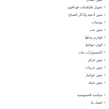
تحويل فليكسات فودافون
صور أدعية وأذكار الصباح
بوستات
صور حب
فوازير وحلها
الوان حوائط
اكسسوارات بنات
صور فراق
صور عربيات
صور حوامل
صور بحبك
سياسة الخصوصية
اتصل بنا