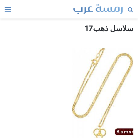
بحث
الق
عن
سلاسل ذهب17