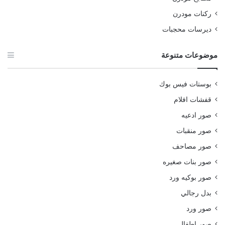
ركنات مودرن
ديرسات محجبات
موضوعات متنوعة
بوستات فيس بوك
قفشات افلام
صور ادعيه
صور منقبات
صور مصاحف
صور بنات صغيره
صور بوكيه ورد
بدل رجالي
صور ورد
صور اطفال