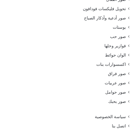
تحويل فليكسات فودافون
صور أدعية وأذكار الصباح
بوستات
صور حب
فوازير وحلها
الوان حوائط
اكسسوارات بنات
صور فراق
صور عربيات
صور حوامل
صور بحبك
سياسة الخصوصية
اتصل بنا