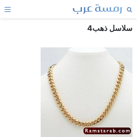
بحث
الق
عن
سلاسل ذهب4