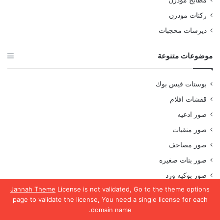
مطابخ مودرن
ركنات مودرن
ديرسات محجبات
موضوعات متنوعة
بوستات فيس بوك
قفشات افلام
صور ادعيه
صور منقبات
صور مصاحف
صور بنات صغيره
صور بوكيه ورد
Jannah Theme
License is not validated, Go to the theme options
بدل رجالي
page to validate the license, You need a single license for each
صور ورد
domain name.
يسبوك
تويتر
واتساب
تيلقرام