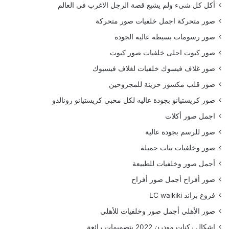
أكل كل شىء ولم يشبع قصة الرجل الاغرب فى العالم
صور متحركة اجمل خلفيات صور متحركة
صور رسومات بسيطه عاليه الجودة
صور كيوت احلى خلفيات صور كيوت
صور غلاف فيسوك خلفيات لغلاف فيسبوك
صور قلب مكسور حزينة للمجروحين
صور كريستيانو بجودة عاليه لكل محبي كريستيانو رونالدو
اجمل صور أكلات
صور للرسم بجودة عالية
صور وخلفيات بنات جميلة
أجمل صور وخلفيات للطبيعة
صور أفراح أجمل صور أفراح
فروع براند LC waikiki
صور الأهلي أجمل صور وخلفيات للأهلي
اشكال ركنات مودرن 2022 بتصميمات رائعة