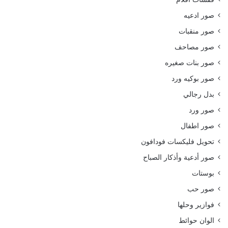
صور ادعيه
صور منقبات
صور مصاحف
صور بنات صغيره
صور بوكيه ورد
بدل رجالي
صور ورد
صور اطفال
تحويل فليكسات فودافون
صور أدعية وأذكار الصباح
بوستات
صور حب
فوازير وحلها
الوان حوائط