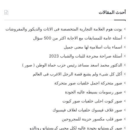
أحدث المقالات
بونت هوم العلامة التجارية المتخصصة فى الاثاث والديكور والمفروشات
أسئلة عامة للمسابقات مع الاجابة اكثر من 500 سؤال
اسماء بنات اسلامية لها معنى جميل
أسئلة صراحة محرجة للبنات والشباب 2023
الدكتور محمد اسعد مساعد رئيس حزب حماة الوطن ( صور )
أكل كل شىء ولم يشبع قصة الرجل الاغرب فى العالم
صور متحركة اجمل خلفيات صور متحركة
صور رسومات بسيطه عاليه الجودة
صور كيوت احلى خلفيات صور كيوت
صور غلاف فيسوك خلفيات لغلاف فيسبوك
صور قلب مكسور حزينة للمجروحين
صور كريستيانو بجودة عاليه لكل محبي كريستيانو رونالدو