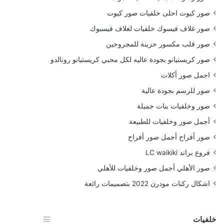
صور كيوت احلى خلفيات صور كيوت
صور غلاف فيسوك خلفيات لغلاف فيسبوك
صور قلب مكسور حزينة للمجروحين
صور كريستيانو بجودة عاليه لكل محبي كريستيانو رونالدو
اجمل صور أكلات
صور للرسم بجودة عالية
صور وخلفيات بنات جميلة
أجمل صور وخلفيات للطبيعة
صور أفراح أجمل صور أفراح
فروع براند LC waikiki
صور الأهلي أجمل صور وخلفيات للأهلي
اشكال ركنات مودرن 2022 بتصميمات رائعة
خلفيات