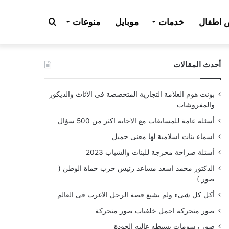
بحث
اطفال
خدمات
موبايل
منوعات
أحدث المقالات
عن
بونت هوم العلامة التجارية المتخصصة فى الاثاث والديكور
والمفروشات
أسئلة عامة للمسابقات مع الاجابة اكثر من 500 سؤال
اسماء بنات اسلامية لها معنى جميل
أسئلة صراحة محرجة للبنات والشباب 2023
الدكتور محمد اسعد مساعد رئيس حزب حماة الوطن (
صور )
أكل كل شىء ولم يشبع قصة الرجل الاغرب فى العالم
صور متحركة اجمل خلفيات صور متحركة
صور رسومات بسيطه عاليه الجودة