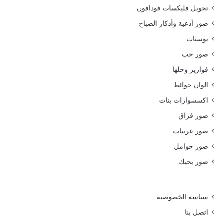
تحويل فليكسات فودافون
صور أدعية وأذكار الصباح
بوستات
صور حب
فوازير وحلها
الوان حوائط
اكسسوارات بنات
صور فراق
صور عربيات
صور حوامل
صور بحبك
سياسة الخصوصية
اتصل بنا