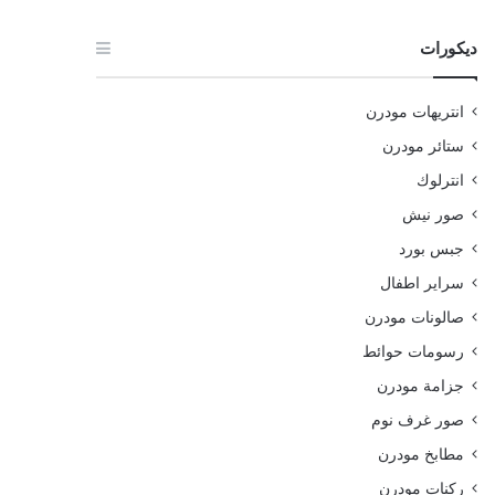
ديكورات
انتريهات مودرن
ستائر مودرن
انترلوك
صور نيش
جبس بورد
سراير اطفال
صالونات مودرن
رسومات حوائط
جزامة مودرن
صور غرف نوم
مطابخ مودرن
ركنات مودرن