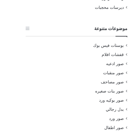
ديرسات محجبات
موضوعات متنوعة
بوستات فيس بوك
قفشات افلام
صور ادعيه
صور منقبات
صور مصاحف
صور بنات صغيره
صور بوكيه ورد
بدل رجالي
صور ورد
صور اطفال