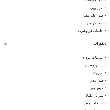
صور حيوانات
صور بيبي
صور علم مصر
صور كرتون
خلفيات فوتوشوب
ديكورات
انتريهات مودرن
ستائر مودرن
انترلوك
صور نيش
جبس بورد
سراير اطفال
صالونات مودرن