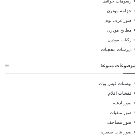
رسومات حوائط
جزامة مودرن
صور غرف نوم
مطابخ مودرن
ركنات مودرن
ديرسات محجبات
موضوعات متنوعة
بوستات فيس بوك
قفشات افلام
صور ادعيه
صور منقبات
صور مصاحف
صور بنات صغيره