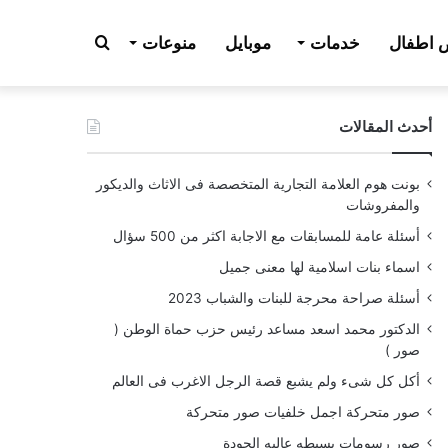
بحث
اطفال
خدمات
موبايل
منوعات
أحدث المقالات
عن
بونت هوم العلامة التجارية المتخصصة فى الاثاث والديكور
والمفروشات
أسئلة عامة للمسابقات مع الاجابة اكثر من 500 سؤال
اسماء بنات اسلامية لها معنى جميل
أسئلة صراحة محرجة للبنات والشباب 2023
الدكتور محمد اسعد مساعد رئيس حزب حماة الوطن (
صور )
أكل كل شىء ولم يشبع قصة الرجل الاغرب فى العالم
صور متحركة اجمل خلفيات صور متحركة
صور رسومات بسيطه عاليه الجودة