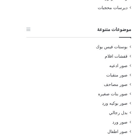
ديرسات محجبات
موضوعات متنوعة
بوستات فيس بوك
قفشات افلام
صور ادعيه
صور منقبات
صور مصاحف
صور بنات صغيره
صور بوكيه ورد
بدل رجالي
صور ورد
صور اطفال