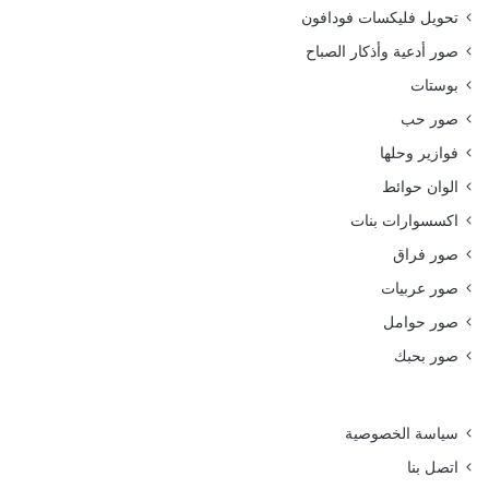
تحويل فليكسات فودافون
صور أدعية وأذكار الصباح
بوستات
صور حب
فوازير وحلها
الوان حوائط
اكسسوارات بنات
صور فراق
صور عربيات
صور حوامل
صور بحبك
سياسة الخصوصية
اتصل بنا