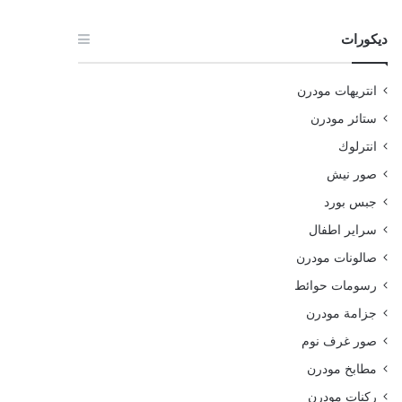
ديكورات
انتريهات مودرن
ستائر مودرن
انترلوك
صور نيش
جبس بورد
سراير اطفال
صالونات مودرن
رسومات حوائط
جزامة مودرن
صور غرف نوم
مطابخ مودرن
ركنات مودرن