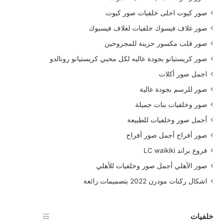
صور كيوت احلى خلفيات صور كيوت
صور غلاف فيسوك خلفيات لغلاف فيسبوك
صور قلب مكسور حزينة للمجروحين
صور كريستيانو بجودة عاليه لكل محبي كريستيانو رونالدو
اجمل صور أكلات
صور للرسم بجودة عالية
صور وخلفيات بنات جميلة
أجمل صور وخلفيات للطبيعة
صور أفراح أجمل صور أفراح
فروع براند LC waikiki
صور الأهلي أجمل صور وخلفيات للأهلي
اشكال ركنات مودرن 2022 بتصميمات رائعة
خلفيات