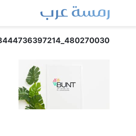
480270030_598444736397214_4318892719856999740_n