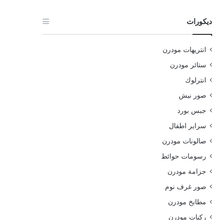
ديكورات
انتريهات مودرن
ستائر مودرن
انترلوك
صور نيش
جبس بورد
سراير اطفال
صالونات مودرن
رسومات حوائط
جزامة مودرن
صور غرف نوم
مطابخ مودرن
ركنات مودرن