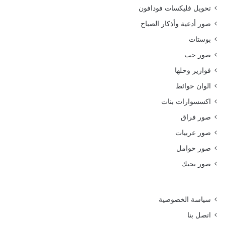
تحويل فليكسات فودافون
صور أدعية وأذكار الصباح
بوستات
صور حب
فوازير وحلها
الوان حوائط
اكسسوارات بنات
صور فراق
صور عربيات
صور حوامل
صور بحبك
سياسة الخصوصية
اتصل بنا