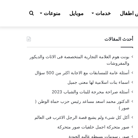
بحث
اطفال
خدمات
موبايل
منوعات
أحدث المقالات
عن
بونت هوم العلامة التجارية المتخصصة فى الاثاث والديكور
والمفروشات
أسئلة عامة للمسابقات مع الاجابة اكثر من 500 سؤال
اسماء بنات اسلامية لها معنى جميل
أسئلة صراحة محرجة للبنات والشباب 2023
الدكتور محمد اسعد مساعد رئيس حزب حماة الوطن (
صور )
أكل كل شىء ولم يشبع قصة الرجل الاغرب فى العالم
صور متحركة اجمل خلفيات صور متحركة
صور رسومات بسيطه عاليه الجودة