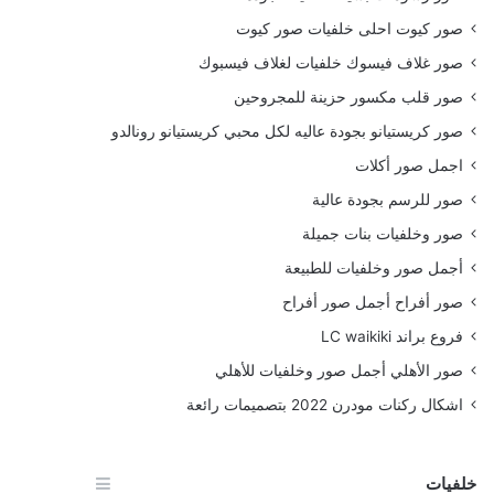
صور كيوت احلى خلفيات صور كيوت
صور غلاف فيسوك خلفيات لغلاف فيسبوك
صور قلب مكسور حزينة للمجروحين
صور كريستيانو بجودة عاليه لكل محبي كريستيانو رونالدو
اجمل صور أكلات
صور للرسم بجودة عالية
صور وخلفيات بنات جميلة
أجمل صور وخلفيات للطبيعة
صور أفراح أجمل صور أفراح
فروع براند LC waikiki
صور الأهلي أجمل صور وخلفيات للأهلي
اشكال ركنات مودرن 2022 بتصميمات رائعة
خلفيات