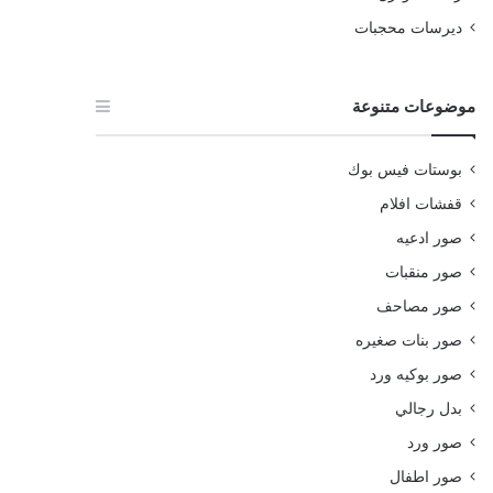
ديرسات محجبات
موضوعات متنوعة
بوستات فيس بوك
قفشات افلام
صور ادعيه
صور منقبات
صور مصاحف
صور بنات صغيره
صور بوكيه ورد
بدل رجالي
صور ورد
صور اطفال