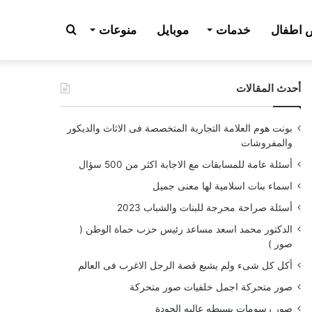
بحث
اطفال
خدمات
موبايل
منوعات
أحدث المقالات
عن
بونت هوم العلامة التجارية المتخصصة فى الاثاث والديكور
والمفروشات
أسئلة عامة للمسابقات مع الاجابة اكثر من 500 سؤال
اسماء بنات اسلامية لها معنى جميل
أسئلة صراحة محرجة للبنات والشباب 2023
الدكتور محمد اسعد مساعد رئيس حزب حماة الوطن (
صور )
أكل كل شىء ولم يشبع قصة الرجل الاغرب فى العالم
صور متحركة اجمل خلفيات صور متحركة
صور رسومات بسيطه عاليه الجودة