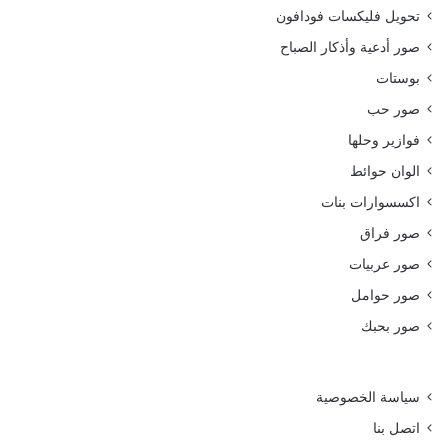
تحويل فليكسات فودافون
صور أدعية وأذكار الصباح
بوستات
صور حب
فوازير وحلها
الوان حوائط
اكسسوارات بنات
صور فراق
صور عربيات
صور حوامل
صور بحبك
سياسة الخصوصية
اتصل بنا