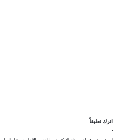
اترك تعليقاً
لن يتم نشر عنوان بريدك الإلكتروني.
الحقول الإلزامية مشار إليها بـ