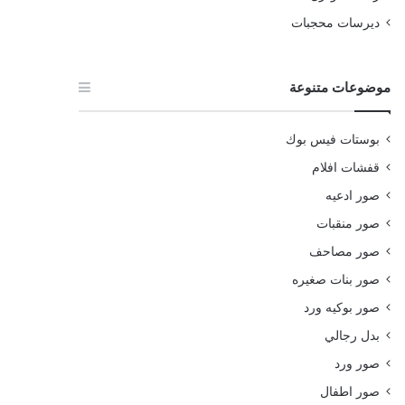
ديرسات محجبات
موضوعات متنوعة
بوستات فيس بوك
قفشات افلام
صور ادعيه
صور منقبات
صور مصاحف
صور بنات صغيره
صور بوكيه ورد
بدل رجالي
صور ورد
صور اطفال