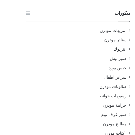
ديكورات
انتريهات مودرن
ستائر مودرن
انترلوك
صور نيش
جبس بورد
سراير اطفال
صالونات مودرن
رسومات حوائط
جزامة مودرن
صور غرف نوم
مطابخ مودرن
ركنات مودرن