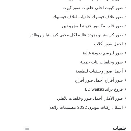
صور كيوت احلى خلفيات صور كيوت
صور غلاف فيسوك خلفيات لغلاف فيسبوك
صور قلب مكسور حزينة للمجروحين
صور كريستيانو بجودة عاليه لكل محبي كريستيانو رونالدو
اجمل صور أكلات
صور للرسم بجودة عالية
صور وخلفيات بنات جميلة
أجمل صور وخلفيات للطبيعة
صور أفراح أجمل صور أفراح
فروع براند LC waikiki
صور الأهلي أجمل صور وخلفيات للأهلي
اشكال ركنات مودرن 2022 بتصميمات رائعة
خلفيات