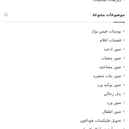
موضوعات متنوعة
بوستات فيس بوك
قفشات افلام
صور ادعيه
صور منقبات
صور مصاحف
صور بنات صغيره
صور بوكيه ورد
بدل رجالي
صور ورد
صور اطفال
تحويل فليكسات فودافون