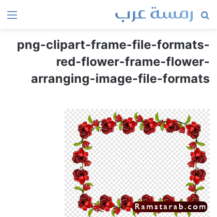
بحث
الق
عن
png-clipart-frame-file-formats-
red-flower-frame-flower-
arranging-image-file-formats