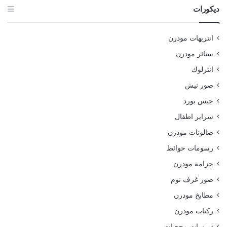
ديكورات
انتريهات مودرن
ستائر مودرن
انترلوك
صور نيش
جبس بورد
سراير اطفال
صالونات مودرن
رسومات حوائط
جزامة مودرن
صور غرف نوم
مطابخ مودرن
ركنات مودرن
ديرسات محجبات