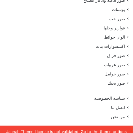
صور أدعية وأذكار الصباح
بوستات
صور حب
فوازير وحلها
الوان حوائط
اكسسوارات بنات
صور فراق
صور عربيات
صور حوامل
صور بحبك
سياسة الخصوصية
اتصل بنا
من نحن
Jannah Theme
License is not validated, Go to the theme options