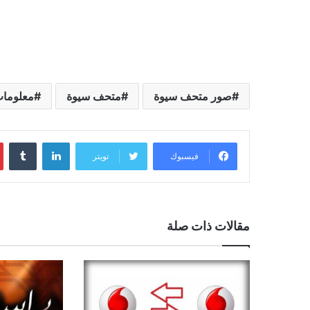
صور متحف سيوة
متحف سيوة
معلوما
لينكدإن
فيسبوك
تويتر
مقالات ذات صلة