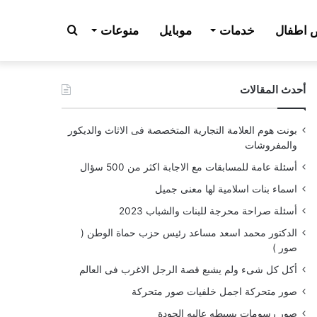
بحث
اطفال
خدمات
موبايل
منوعات
أحدث المقالات
عن
بونت هوم العلامة التجارية المتخصصة فى الاثاث والديكور
والمفروشات
أسئلة عامة للمسابقات مع الاجابة اكثر من 500 سؤال
اسماء بنات اسلامية لها معنى جميل
أسئلة صراحة محرجة للبنات والشباب 2023
الدكتور محمد اسعد مساعد رئيس حزب حماة الوطن (
صور )
أكل كل شىء ولم يشبع قصة الرجل الاغرب فى العالم
صور متحركة اجمل خلفيات صور متحركة
صور رسومات بسيطه عاليه الجودة