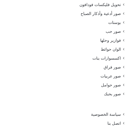
تحويل فليكسات فودافون
صور أدعية وأذكار الصباح
بوستات
صور حب
فوازير وحلها
الوان حوائط
اكسسوارات بنات
صور فراق
صور عربيات
صور حوامل
صور بحبك
سياسة الخصوصية
اتصل بنا