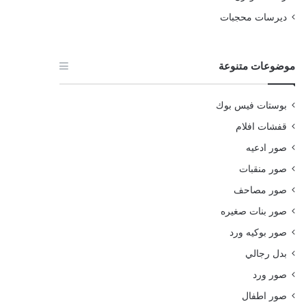
ديرسات محجبات
موضوعات متنوعة
بوستات فيس بوك
قفشات افلام
صور ادعيه
صور منقبات
صور مصاحف
صور بنات صغيره
صور بوكيه ورد
بدل رجالي
صور ورد
صور اطفال