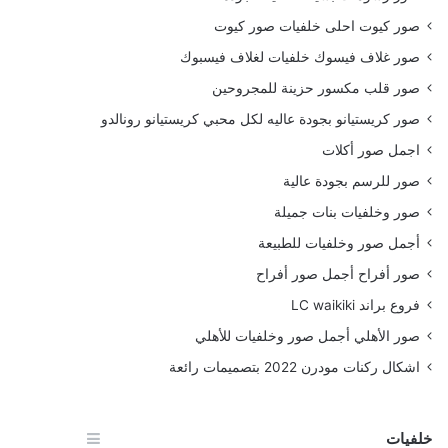
صور كيوت احلى خلفيات صور كيوت
صور غلاف فيسوك خلفيات لغلاف فيسبوك
صور قلب مكسور حزينة للمجروحين
صور كريستيانو بجودة عاليه لكل محبي كريستيانو رونالدو
اجمل صور أكلات
صور للرسم بجودة عالية
صور وخلفيات بنات جميلة
أجمل صور وخلفيات للطبيعة
صور أفراح أجمل صور أفراح
فروع براند LC waikiki
صور الأهلي أجمل صور وخلفيات للأهلي
اشكال ركنات مودرن 2022 بتصميمات رائعة
خلفيات