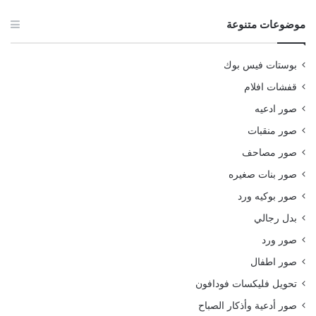
موضوعات متنوعة
بوستات فيس بوك
قفشات افلام
صور ادعيه
صور منقبات
صور مصاحف
صور بنات صغيره
صور بوكيه ورد
بدل رجالي
صور ورد
صور اطفال
تحويل فليكسات فودافون
صور أدعية وأذكار الصباح