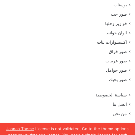
بوستات
صور حب
فوازير وحلها
الوان حوائط
اكسسوارات بنات
صور فراق
صور عربيات
صور حوامل
صور بحبك
سياسة الخصوصية
اتصل بنا
من نحن
Jannah Theme
License is not validated, Go to the theme options