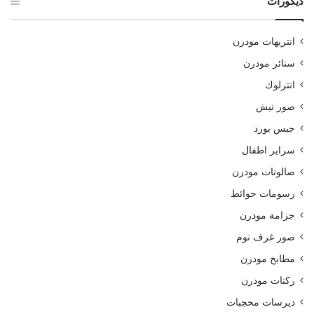
ديكورات
انتريهات مودرن
ستائر مودرن
انترلوك
صور نيش
جبس بورد
سراير اطفال
صالونات مودرن
رسومات حوائط
جزامة مودرن
صور غرف نوم
مطابخ مودرن
ركنات مودرن
ديرسات محجبات