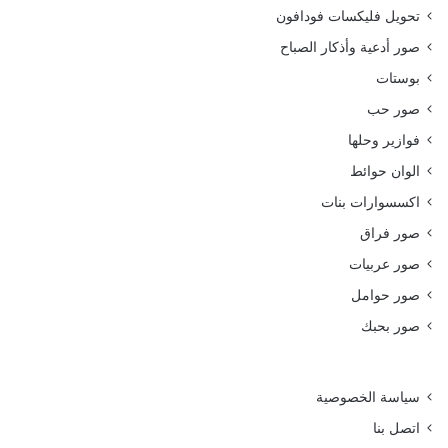
تحويل فليكسات فودافون
صور أدعية وأذكار الصباح
بوستات
صور حب
فوازير وحلها
الوان حوائط
اكسسوارات بنات
صور فراق
صور عربيات
صور حوامل
صور بحبك
سياسة الخصوصية
اتصل بنا