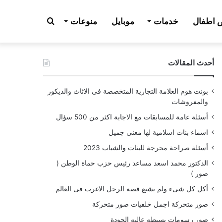
بحث
اطفال
خدمات
موبايل
منوعات
أحدث المقالات
عن
بونت هوم العلامة التجارية المتخصصة فى الاثاث والديكور
والمفروشات
أسئلة عامة للمسابقات مع الاجابة اكثر من 500 سؤال
اسماء بنات اسلامية لها معنى جميل
أسئلة صراحة محرجة للبنات والشباب 2023
الدكتور محمد اسعد مساعد رئيس حزب حماة الوطن (
صور )
أكل كل شىء ولم يشبع قصة الرجل الاغرب فى العالم
صور متحركة اجمل خلفيات صور متحركة
صور رسومات بسيطه عاليه الجودة