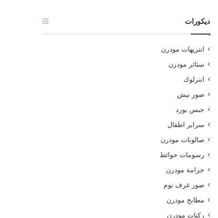
ديكورات
انتريهات مودرن
ستائر مودرن
انترلوك
صور نيش
جبس بورد
سراير اطفال
صالونات مودرن
رسومات حوائط
جزامة مودرن
صور غرف نوم
مطابخ مودرن
ركنات مودرن