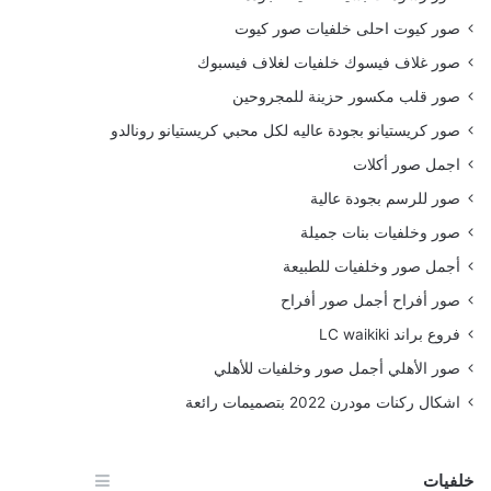
صور كيوت احلى خلفيات صور كيوت
صور غلاف فيسوك خلفيات لغلاف فيسبوك
صور قلب مكسور حزينة للمجروحين
صور كريستيانو بجودة عاليه لكل محبي كريستيانو رونالدو
اجمل صور أكلات
صور للرسم بجودة عالية
صور وخلفيات بنات جميلة
أجمل صور وخلفيات للطبيعة
صور أفراح أجمل صور أفراح
فروع براند LC waikiki
صور الأهلي أجمل صور وخلفيات للأهلي
اشكال ركنات مودرن 2022 بتصميمات رائعة
خلفيات