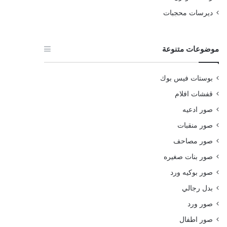
ديرسات محجبات
موضوعات متنوعة
بوستات فيس بوك
قفشات افلام
صور ادعيه
صور منقبات
صور مصاحف
صور بنات صغيره
صور بوكيه ورد
بدل رجالي
صور ورد
صور اطفال