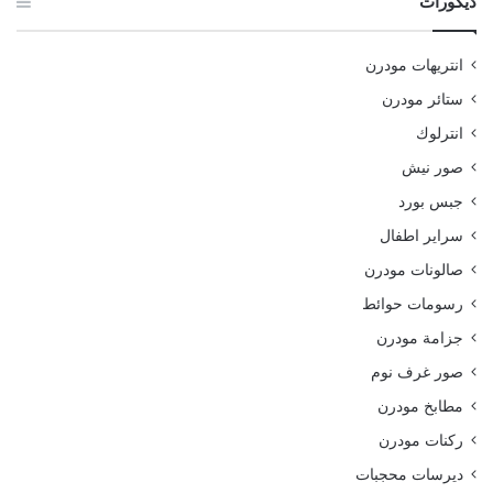
ديكورات
انتريهات مودرن
ستائر مودرن
انترلوك
صور نيش
جبس بورد
سراير اطفال
صالونات مودرن
رسومات حوائط
جزامة مودرن
صور غرف نوم
مطابخ مودرن
ركنات مودرن
ديرسات محجبات