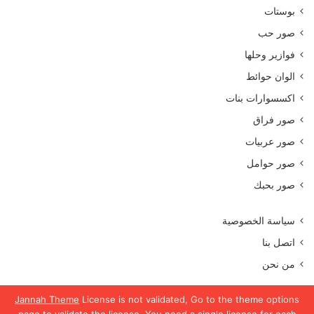
بوستات
صور حب
فوازير وحلها
الوان حوائط
اكسسوارات بنات
صور فراق
صور عربيات
صور حوامل
صور بحبك
سياسة الخصوصية
اتصل بنا
من نحن
Jannah Theme
License is not validated, Go to the theme options