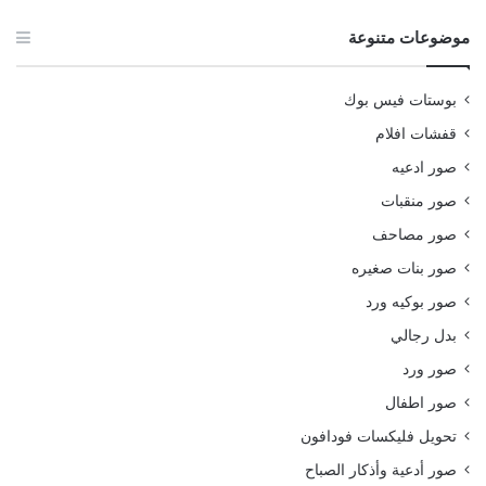
موضوعات متنوعة
بوستات فيس بوك
قفشات افلام
صور ادعيه
صور منقبات
صور مصاحف
صور بنات صغيره
صور بوكيه ورد
بدل رجالي
صور ورد
صور اطفال
تحويل فليكسات فودافون
صور أدعية وأذكار الصباح