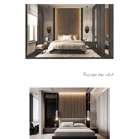
غرف نوم مودرن9