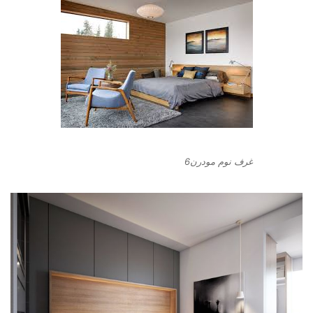
غرف نوم مودرن6