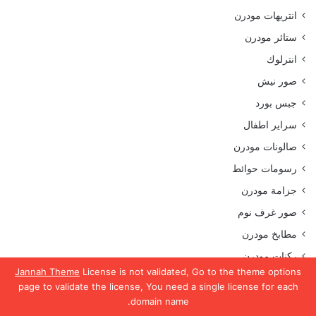
انتريهات مودرن
ستائر مودرن
انترلوك
صور نيش
جبس بورد
سراير اطفال
صالونات مودرن
رسومات حوائط
جزامة مودرن
صور غرف نوم
مطابخ مودرن
ركنات مودرن
Jannah Theme
License is not validated, Go to the theme options
ديرسات محجبات
page to validate the license, You need a single license for each
domain name.
موضوعات متنوعة
يسبوك
تويتر
واتساب
تيلقرام