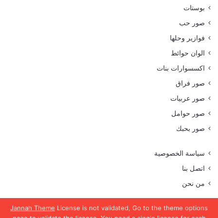
بوستات
صور حب
فوازير وحلها
الوان حوائط
اكسسوارات بنات
صور فراق
صور عربيات
صور حوامل
صور بحبك
سياسة الخصوصية
اتصل بنا
من نحن
Jannah Theme
License is not validated, Go to the theme options