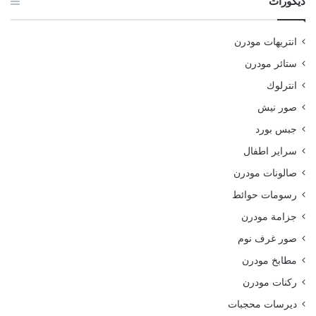
ديكورات
انتريهات مودرن
ستائر مودرن
انترلوك
صور نيش
جبس بورد
سراير اطفال
صالونات مودرن
رسومات حوائط
جزامة مودرن
صور غرف نوم
مطابخ مودرن
ركنات مودرن
ديرسات محجبات