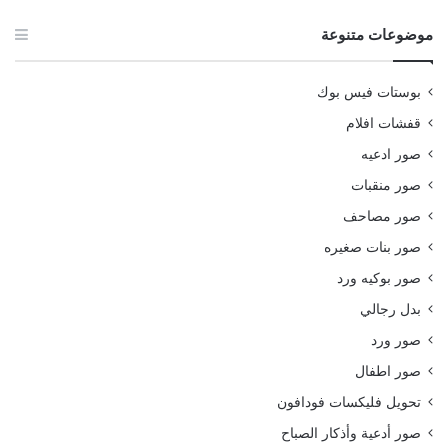
موضوعات متنوعة
بوستات فيس بوك
قفشات افلام
صور ادعيه
صور منقبات
صور مصاحف
صور بنات صغيره
صور بوكيه ورد
بدل رجالي
صور ورد
صور اطفال
تحويل فليكسات فودافون
صور أدعية وأذكار الصباح