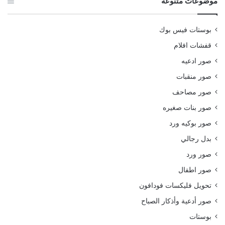
موضوعات متنوعة
بوستات فيس بوك
قفشات افلام
صور ادعيه
صور منقبات
صور مصاحف
صور بنات صغيره
صور بوكيه ورد
بدل رجالي
صور ورد
صور اطفال
تحويل فليكسات فودافون
صور أدعية وأذكار الصباح
بوستات