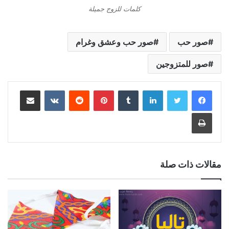
كلمات للزوج جميلة
صور حب
صور حب وعشق وغرام
صور للمتزوجين
لينكدإن
بينتيريست
مشاركة عبر البريد
طباعة
مقالات ذات صلة