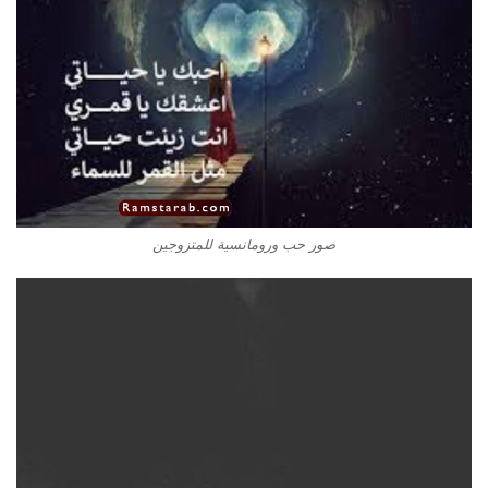
صور حب ورومانسية للمتزوجين