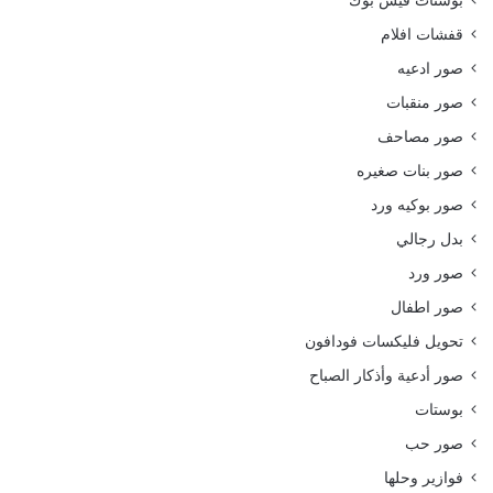
بوستات فيس بوك
قفشات افلام
صور ادعيه
صور منقبات
صور مصاحف
صور بنات صغيره
صور بوكيه ورد
بدل رجالي
صور ورد
صور اطفال
تحويل فليكسات فودافون
صور أدعية وأذكار الصباح
بوستات
صور حب
فوازير وحلها