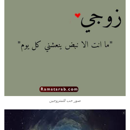
صور حب للمتزوجين