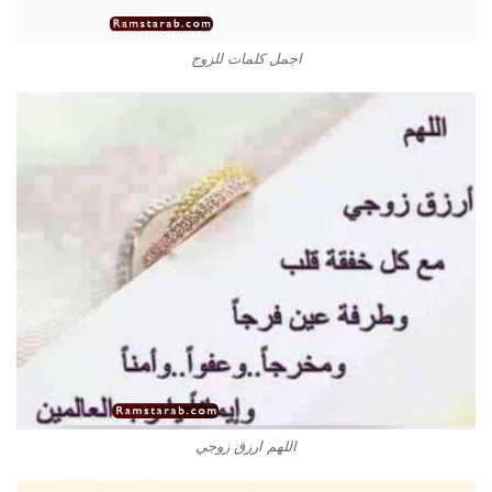
اجمل كلمات للزوج
اللهم ارزق زوجي