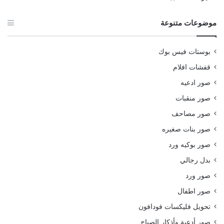
موضوعات متنوعة
بوستات فيس بوك
قفشات افلام
صور ادعيه
صور منقبات
صور مصاحف
صور بنات صغيره
صور بوكيه ورد
بدل رجالي
صور ورد
صور اطفال
تحويل فليكسات فودافون
صور أدعية وأذكار الصباح