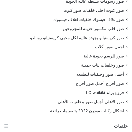
صور رسومات بسيطه عاليه الجودة
صور كيوت احلى خلفيات صور كيوت
صور غلاف فيسوك خلفيات لغلاف فيسبوك
صور قلب مكسور حزينة للمجروحين
صور كريستيانو بجودة عاليه لكل محبي كريستيانو رونالدو
اجمل صور أكلات
صور للرسم بجودة عالية
صور وخلفيات بنات جميلة
أجمل صور وخلفيات للطبيعة
صور أفراح أجمل صور أفراح
فروع براند LC waikiki
صور الأهلي أجمل صور وخلفيات للأهلي
اشكال ركنات مودرن 2022 بتصميمات رائعة
خلفيات