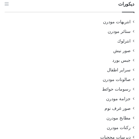
ديكورات
انتريهات مودرن
ستائر مودرن
انترلوك
صور نيش
جبس بورد
سراير اطفال
صالونات مودرن
رسومات حوائط
جزامة مودرن
صور غرف نوم
مطابخ مودرن
ركنات مودرن
ديرسات محجبات