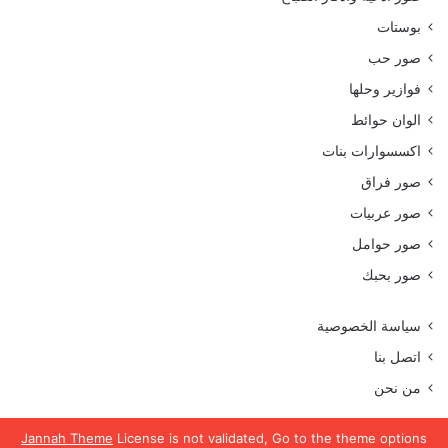
بوستات
صور حب
فوازير وحلها
الوان حوائط
اكسسوارات بنات
صور فراق
صور عربيات
صور حوامل
صور بحبك
سياسة الخصوصية
اتصل بنا
من نحن
Jannah Theme
License is not validated, Go to the theme options